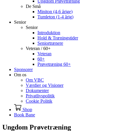
Ungdom Prøvetræning
De Små
Miniton (4-6 årige)
Tumleton (1-4 årig)
Senior
Senior
Introduktion
Hold & Træningstider
Seniortrænere
Veteran / 60+
Veteran
60+
Prøvetræning 60+
Sponsorer
Om os
Om VBC
Værdier og Visioner
Dokumenter
Privatlivspolitik
Cookie Politik
Shop
Book Bane
Ungdom Prøvetræning