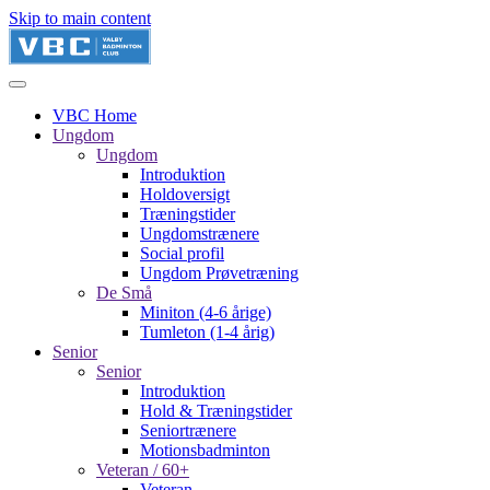
Skip to main content
VBC Home
Ungdom
Ungdom
Introduktion
Holdoversigt
Træningstider
Ungdomstrænere
Social profil
Ungdom Prøvetræning
De Små
Miniton (4-6 årige)
Tumleton (1-4 årig)
Senior
Senior
Introduktion
Hold & Træningstider
Seniortrænere
Motionsbadminton
Veteran / 60+
Veteran