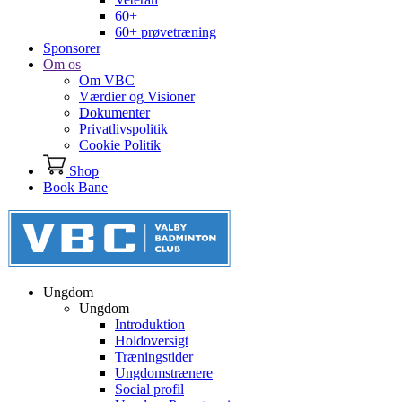
60+
60+ prøvetræning
Sponsorer
Om os
Om VBC
Værdier og Visioner
Dokumenter
Privatlivspolitik
Cookie Politik
Shop
Book Bane
Ungdom
Ungdom
Introduktion
Holdoversigt
Træningstider
Ungdomstrænere
Social profil