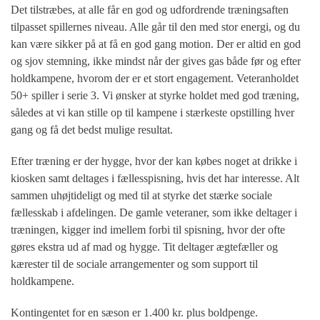
Det tilstræbes, at alle får en god og udfordrende træningsaften
tilpasset spillernes niveau. Alle går til den med stor energi, og du
kan være sikker på at få en god gang motion. Der er altid en god
og sjov stemning, ikke mindst når der gives gas både før og efter
holdkampene, hvorom der er et stort engagement. Veteranholdet
50+ spiller i serie 3. Vi ønsker at styrke holdet med god træning,
således at vi kan stille op til kampene i stærkeste opstilling hver
gang og få det bedst mulige resultat.
Efter træning er der hygge, hvor der kan købes noget at drikke i
kiosken samt deltages i fællesspisning, hvis det har interesse. Alt
sammen uhøjtideligt og med til at styrke det stærke sociale
fællesskab i afdelingen. De gamle veteraner, som ikke deltager i
træningen, kigger ind imellem forbi til spisning, hvor der ofte
gøres ekstra ud af mad og hygge. Tit deltager ægtefæller og
kærester til de sociale arrangementer og som support til
holdkampene.
Kontingentet for en sæson er 1.400 kr. plus boldpenge.