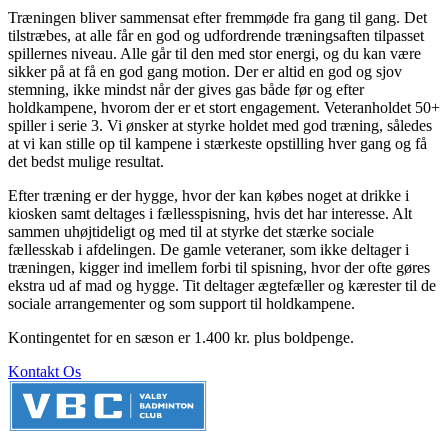
Træningen bliver sammensat efter fremmøde fra gang til gang. Det
tilstræbes, at alle får en god og udfordrende træningsaften tilpasset
spillernes niveau. Alle går til den med stor energi, og du kan være
sikker på at få en god gang motion. Der er altid en god og sjov
stemning, ikke mindst når der gives gas både før og efter
holdkampene, hvorom der er et stort engagement. Veteranholdet 50+
spiller i serie 3. Vi ønsker at styrke holdet med god træning, således
at vi kan stille op til kampene i stærkeste opstilling hver gang og få
det bedst mulige resultat.
Efter træning er der hygge, hvor der kan købes noget at drikke i
kiosken samt deltages i fællesspisning, hvis det har interesse. Alt
sammen uhøjtideligt og med til at styrke det stærke sociale
fællesskab i afdelingen. De gamle veteraner, som ikke deltager i
træningen, kigger ind imellem forbi til spisning, hvor der ofte gøres
ekstra ud af mad og hygge. Tit deltager ægtefæller og kærester til de
sociale arrangementer og som support til holdkampene.
Kontingentet for en sæson er 1.400 kr. plus boldpenge.
Kontakt Os