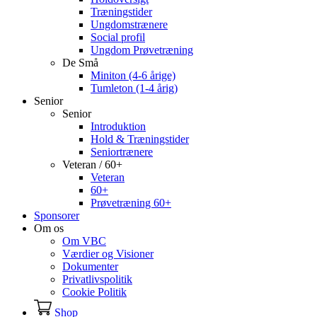
Træningstider
Ungdomstrænere
Social profil
Ungdom Prøvetræning
De Små
Miniton (4-6 årige)
Tumleton (1-4 årig)
Senior
Senior
Introduktion
Hold & Træningstider
Seniortrænere
Veteran / 60+
Veteran
60+
Prøvetræning 60+
Sponsorer
Om os
Om VBC
Værdier og Visioner
Dokumenter
Privatlivspolitik
Cookie Politik
Shop