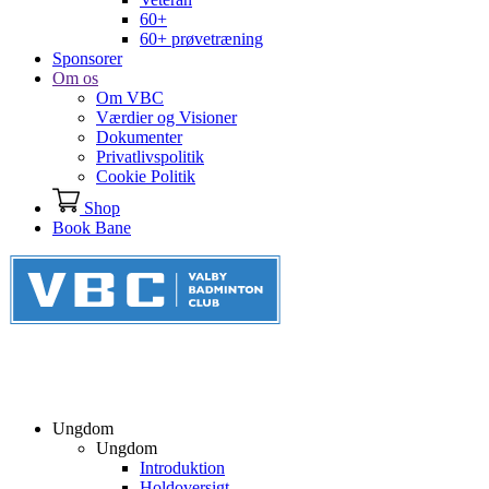
60+
60+ prøvetræning
Sponsorer
Om os
Om VBC
Værdier og Visioner
Dokumenter
Privatlivspolitik
Cookie Politik
Shop
Book Bane
Ungdom
Ungdom
Introduktion
Holdoversigt