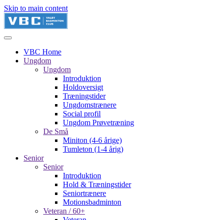
Skip to main content
VBC Home
Ungdom
Ungdom
Introduktion
Holdoversigt
Træningstider
Ungdomstrænere
Social profil
Ungdom Prøvetræning
De Små
Miniton (4-6 årige)
Tumleton (1-4 årig)
Senior
Senior
Introduktion
Hold & Træningstider
Seniortrænere
Motionsbadminton
Veteran / 60+
Veteran