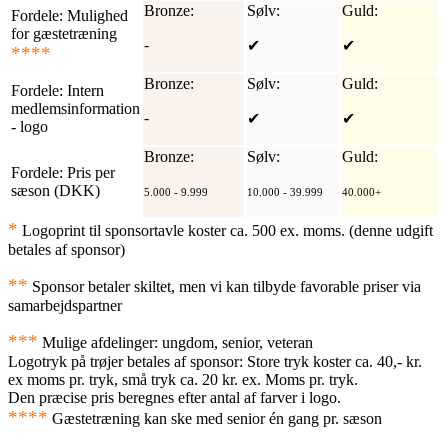
Bronze:
Sølv:
Guld:
Fordele:
Mulighed
for gæstetræning
-
✔
✔
****
Bronze:
Sølv:
Guld:
Fordele:
Intern
medlemsinformation
-
✔
✔
- logo
Bronze:
Sølv:
Guld:
Fordele:
Pris per
sæson (DKK)
5.000 - 9.999
10.000 - 39.999
40.000+
*
Logoprint til sponsortavle koster ca. 500 ex. moms. (denne udgift
betales af sponsor)
**
Sponsor betaler skiltet, men vi kan tilbyde favorable priser via
samarbejdspartner
***
Mulige afdelinger: ungdom, senior, veteran
Logotryk på trøjer betales af sponsor: Store tryk koster ca. 40,- kr.
ex moms pr. tryk, små tryk ca. 20 kr. ex. Moms pr. tryk.
Den præcise pris beregnes efter antal af farver i logo.
****
Gæstetræning kan ske med senior én gang pr. sæson