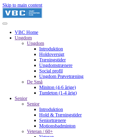
Skip to main content
VBC Home
Ungdom
Ungdom
Introduktion
Holdoversigt
Træningstider
Ungdomstrænere
Social profil
Ungdom Prøvetræning
De Små
Miniton (4-6 årige)
Tumleton (1-4 årig)
Senior
Senior
Introduktion
Hold & Træningstider
Seniortrænere
Motionsbadminton
Veteran / 60+
Veteran