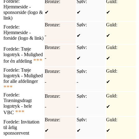
Fordele:
Bronze:
Sølv:
Guld:
Hjemmeside -
sponsorside (logo &
✔
✔
✔
link)
Bronze:
Sølv:
Guld:
Fordele:
Hjemmeside -
-
✔
✔
forside (logo & link)
Bronze:
Sølv:
Guld:
Fordele:
Trøje
logotryk - Mulighed
-
✔
✔
***
for én afdeling
Fordele:
Trøje
Guld:
Bronze:
Sølv:
logotryk - Mulighed
for alle afdelinger
-
-
✔
***
Fordele:
Guld:
Bronze:
Sølv:
Træningsdragt
logotryk - hele
-
-
✔
***
VBC
Bronze:
Sølv:
Guld:
Fordele:
Invitation
til årlig
✔
✔
✔
sponsorevent