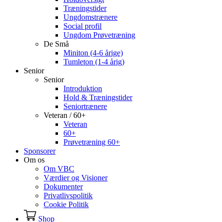
Træningstider
Ungdomstrænere
Social profil
Ungdom Prøvetræning
De Små
Miniton (4-6 årige)
Tumleton (1-4 årig)
Senior
Senior
Introduktion
Hold & Træningstider
Seniortrænere
Veteran / 60+
Veteran
60+
Prøvetræning 60+
Sponsorer
Om os
Om VBC
Værdier og Visioner
Dokumenter
Privatlivspolitik
Cookie Politik
Shop