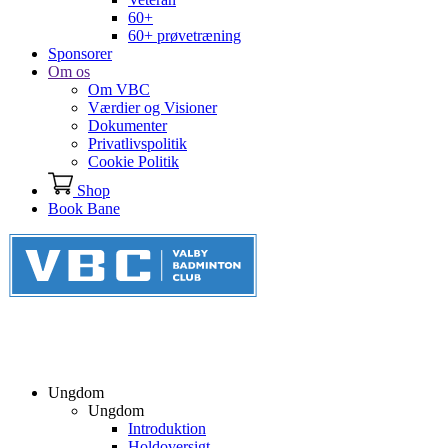
60+
60+ prøvetræning
Sponsorer
Om os
Om VBC
Værdier og Visioner
Dokumenter
Privatlivspolitik
Cookie Politik
Shop
Book Bane
Ungdom
Ungdom
Introduktion
Holdoversigt