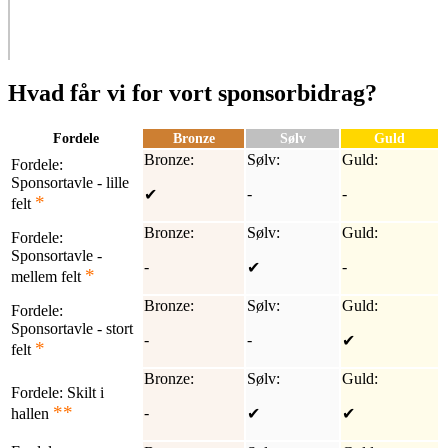
Hvad får vi for vort sponsorbidrag?
Fordele
Bronze
Sølv
Guld
Bronze:
Sølv:
Guld:
Fordele:
Sponsortavle - lille
-
-
✔
*
felt
Bronze:
Sølv:
Guld:
Fordele:
Sponsortavle -
-
-
✔
*
mellem felt
Bronze:
Sølv:
Guld:
Fordele:
Sponsortavle - stort
-
-
✔
*
felt
Bronze:
Sølv:
Guld:
Fordele:
Skilt i
**
-
hallen
✔
✔