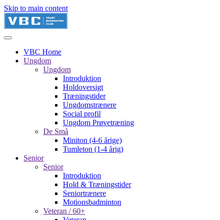
Skip to main content
VBC Home
Ungdom
Ungdom
Introduktion
Holdoversigt
Træningstider
Ungdomstrænere
Social profil
Ungdom Prøvetræning
De Små
Miniton (4-6 årige)
Tumleton (1-4 årig)
Senior
Senior
Introduktion
Hold & Træningstider
Seniortrænere
Motionsbadminton
Veteran / 60+
Veteran