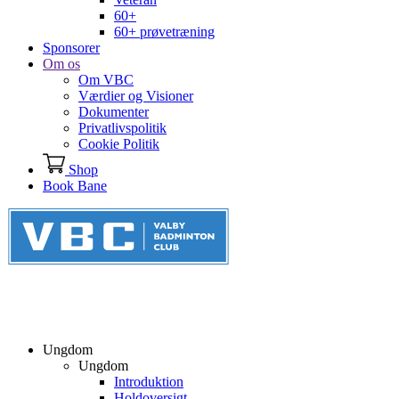
60+
60+ prøvetræning
Sponsorer
Om os
Om VBC
Værdier og Visioner
Dokumenter
Privatlivspolitik
Cookie Politik
Shop
Book Bane
Ungdom
Ungdom
Introduktion
Holdoversigt