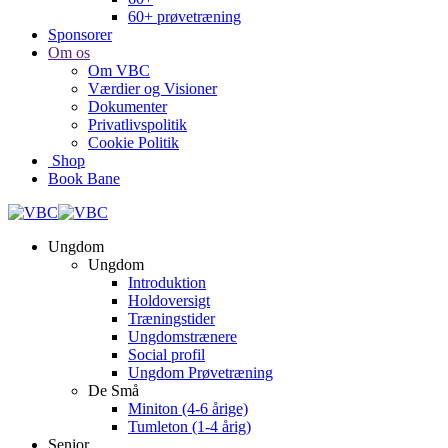
60+ prøvetræning
Sponsorer
Om os
Om VBC
Værdier og Visioner
Dokumenter
Privatlivspolitik
Cookie Politik
Shop
Book Bane
Ungdom
Ungdom
Introduktion
Holdoversigt
Træningstider
Ungdomstrænere
Social profil
Ungdom Prøvetræning
De Små
Miniton (4-6 årige)
Tumleton (1-4 årig)
Senior