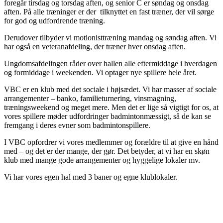
foregår tirsdag og torsdag aften, og senior C er søndag og onsdag
aften. På alle træninger er der tilknyttet en fast træner, der vil sørge
for god og udfordrende træning.
Derudover tilbyder vi motionisttræning mandag og søndag aften. Vi
har også en veteranafdeling, der træner hver onsdag aften.
Ungdomsafdelingen råder over hallen alle eftermiddage i hverdagen
og formiddage i weekenden. Vi optager nye spillere hele året.
VBC er en klub med det sociale i højsædet. Vi har masser af sociale
arrangementer – banko, familieturnering, vinsmagning,
træningsweekend og meget mere. Men det er lige så vigtigt for os, at
vores spillere møder udfordringer badmintonmæssigt, så de kan se
fremgang i deres evner som badmintonspillere.
I VBC opfordrer vi vores medlemmer og forældre til at give en hånd
med – og det er der mange, der gør. Det betyder, at vi har en skøn
klub med mange gode arrangementer og hyggelige lokaler mv.
Vi har vores egen hal med 3 baner og egne klublokaler.