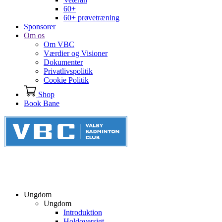
60+
60+ prøvetræning
Sponsorer
Om os
Om VBC
Værdier og Visioner
Dokumenter
Privatlivspolitik
Cookie Politik
Shop
Book Bane
Ungdom
Ungdom
Introduktion
Holdoversigt