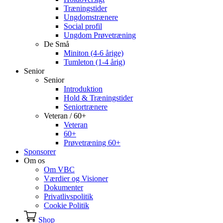
Træningstider
Ungdomstrænere
Social profil
Ungdom Prøvetræning
De Små
Miniton (4-6 årige)
Tumleton (1-4 årig)
Senior
Senior
Introduktion
Hold & Træningstider
Seniortrænere
Veteran / 60+
Veteran
60+
Prøvetræning 60+
Sponsorer
Om os
Om VBC
Værdier og Visioner
Dokumenter
Privatlivspolitik
Cookie Politik
Shop